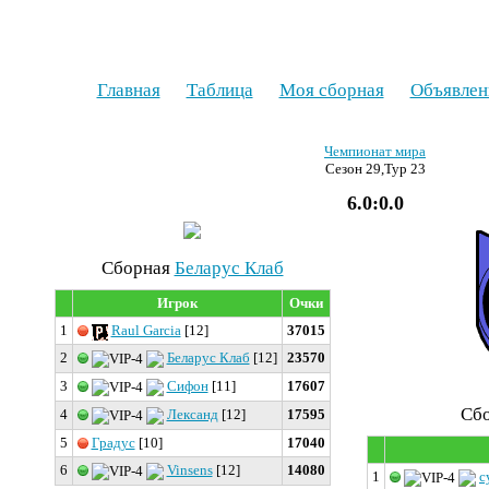
Главная
Таблица
Моя сборная
Объявлен
Чемпионат мира
Сезон 29,Тур 23
6.0:0.0
Cборная
Беларус Клаб
Игрок
Очки
1
Raul Garcia
[12]
37015
2
Беларус Клаб
[12]
23570
3
Сифон
[11]
17607
Cб
4
Лександ
[12]
17595
5
Градус
[10]
17040
6
Vinsens
[12]
14080
1
с