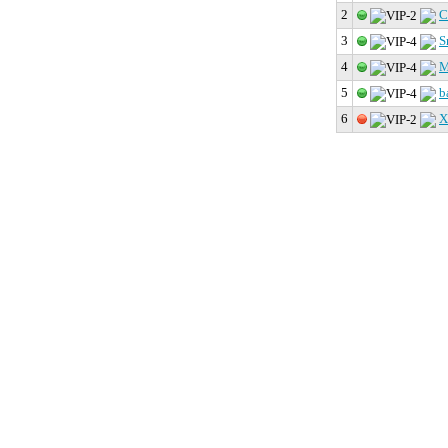
2
C
3
S
4
М
5
b
6
Х