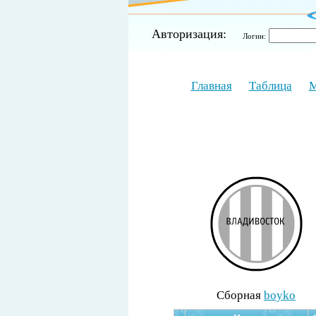
Авторизация:
Логин:
Главная
Таблица
М
Cборная
boyko