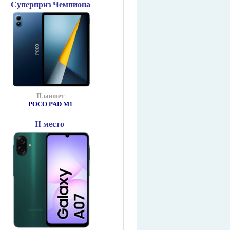
Суперприз Чемпиона
Планшет
POCO PAD М1
II место