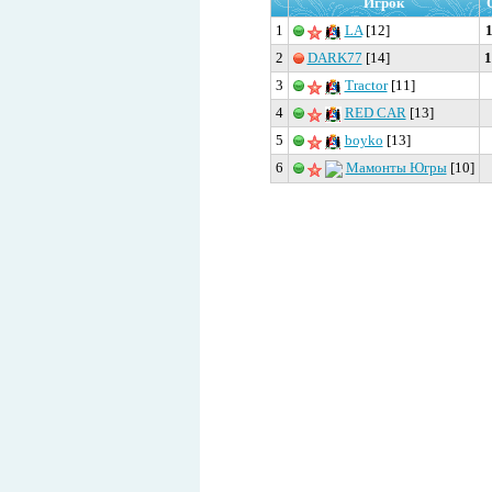
Игрок
1
LA
[12]
2
DARK77
[14]
1
3
Tractor
[11]
4
RED CAR
[13]
5
boyko
[13]
6
Мамонты Югры
[10]