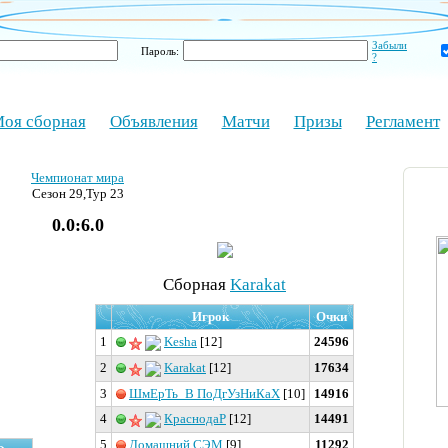
Забыли
Пароль:
?
оя сборная
Объявления
Матчи
Призы
Регламент
Чемпионат мира
Сезон 29,Тур 23
0.0:6.0
Cборная
Karakat
Игрок
Очки
1
Kesha
[12]
24596
2
Karakat
[12]
17634
3
ШмЕрТь_В ПоДгУзНиКаХ
[10]
14916
4
КраснодаР
[12]
14491
5
Домашний СЭМ
[9]
11292