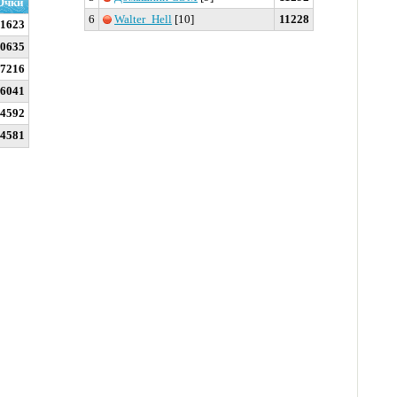
Очки
6
Walter_Hell
[10]
11228
11623
0635
7216
6041
4592
4581