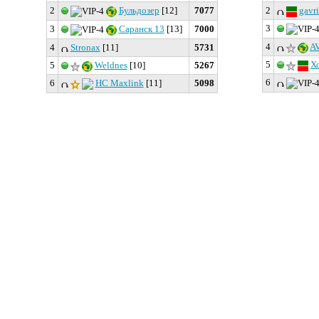
2
Бульдозер
[12]
7077
2
gavri
3
3
Саранск 13
[13]
7000
4
A
4
Stronax
[11]
5731
5
Х
5
Weldnes
[10]
5267
6
6
HC Maxlink
[11]
5098