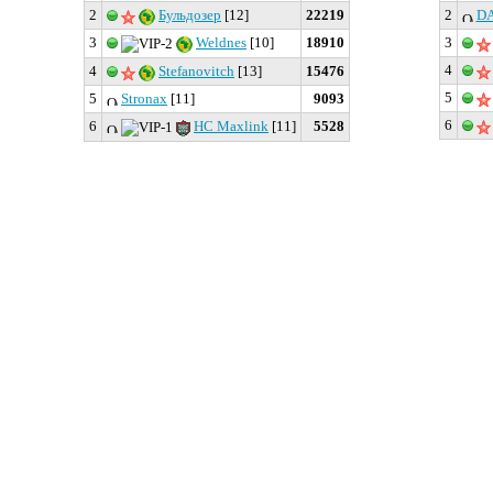
2
Бульдозер
[12]
22219
2
D
3
Weldnes
[10]
18910
3
4
4
Stefanovitch
[13]
15476
5
5
Stronax
[11]
9093
6
6
HC Maxlink
[11]
5528