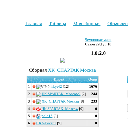
Главная
Таблица
Моя сборная
Объявлен
Чемпионат мира
Сезон 29,Тур 10
1.0:2.0
Cборная
ХК_СПАРТАК Москва
Игрок
Очки
1
irkyt42
[12]
1676
2
HK SPARTAK_Moscow2
[7]
244
3
ХК_СПАРТАК Москва
[8]
233
4
HK SPARTAK_Moscow
[9]
0
5
polo15
[8]
0
6
СКА-Ростов
[9]
0