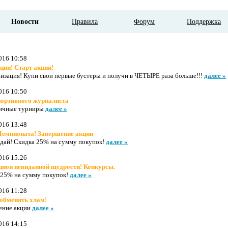
Новости
Правила
Форум
Поддержка
016 10:58
ции! Старт акции!
изация! Купи свои первые бустеры и получи в ЧЕТЫРЕ раза больше!!!
далее »
016 10:50
портивного журналиста
ичные турниры
далее »
016 13:48
Чемпионата! Завершение акции
здай! Скидка 25% на сумму покупок!
далее »
016 15:26
цион невиданной щедрости! Конкурсы.
 25% на сумму покупок!
далее »
016 11:28
обменять хлам!
ение акции
далее »
016 14:15