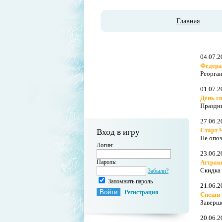
Главная
04.07.2
Федера
Реорган
01.07.2
День с
Праздн
27.06.2
Старт 
Вход в игру
Не опо
Логин:
23.06.2
Пароль:
Аттрак
Скидка
Забыли?
Запомнить пароль
21.06.2
Регистрация
Спеши 
Заверш
20.06.2