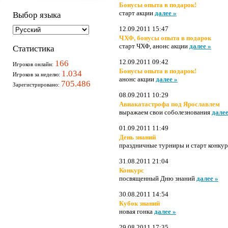
Бонусы опыта в подарок!
старт акции
далее »
Выбор языка
12.09.2011 15:47
ЧХФ, бонусы опыта в подарок
старт ЧХФ, анонс акции
далее »
Статистика
12.09.2011 09:42
166
Игроков онлайн:
Бонусы опыта в подарок!
1.034
Игроков за неделю:
анонс акции
далее »
705.486
Зарегистрировано:
08.09.2011 10:29
Авиакатастрофа под Ярославлем
выражаем свои соболезнования
далее
01.09.2011 11:49
День знаний
праздничные турниры и старт конку
31.08.2011 21:04
Конкурс
посвященный Дню знаний
далее »
30.08.2011 14:54
Кубок знаний
новая гонка
далее »
29.08.2011 17:35