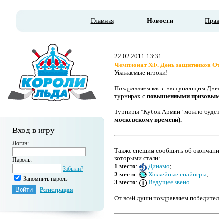
Главная
Новости
Пра
22.02.2011 13:31
Чемпионат ХФ. День защитников О
Уважаемые игроки!
Поздравляем вас с наступающим Днем
турнирах с
повышенными призовым
Турниры "Кубок Армии" можно будет 
московскому времени).
Вход в игру
Логин:
Также спешим сообщить об окончании
которыми стали:
Пароль:
1 место
:
Динамо
;
Забыли?
2 место
:
Хоккейные cнайперы
;
Запомнить пароль
3 место
:
Ведущее звено
.
Регистрация
От всей души поздравляем победител