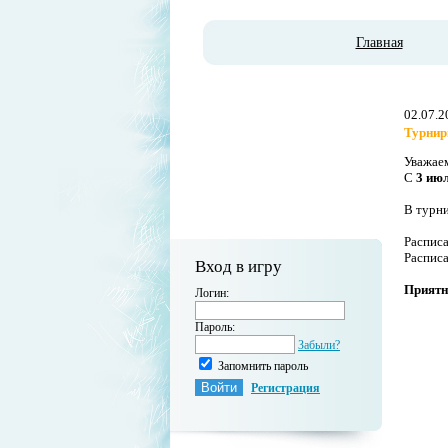
Главная
02.07.2
Турнир
Уважае
С
3 ию
В турн
Распис
Распис
Вход в игру
Приятн
Логин:
Пароль:
Забыли?
Запомнить пароль
Регистрация