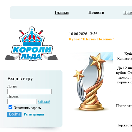
Главная
Новости
Пра
16.06.2026 13:56
Кубок "Шестой Полевой"
Куб
Как всег
До 12 и
кубок.
Оч
можно п
Вход в игру
первых с
Логин:
Пароль:
Забыли?
После это
Запомнить пароль
Регистрация
Торжеств