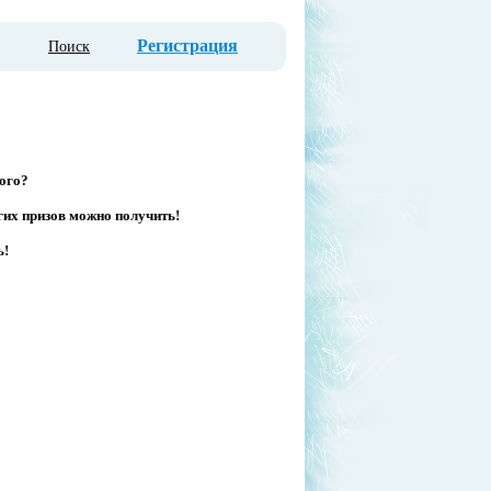
Регистрация
Поиск
ого?
гих призов можно получить!
ь!