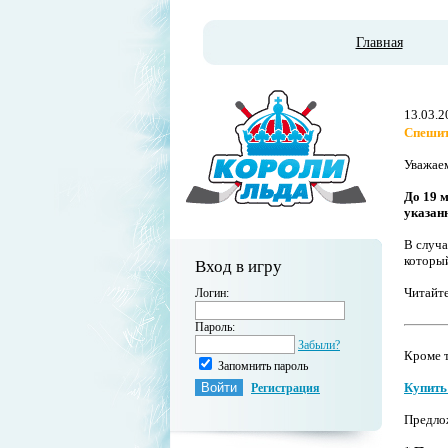
Главная
13.03.2
Спешит
Уважае
До 19 м
указанн
В случа
который
Вход в игру
Читайте
Логин:
Пароль:
Забыли?
Кроме т
Запомнить пароль
Купить
Регистрация
Предло