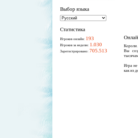
Выбор языка
Статистика
Онлай
193
Игроков онлайн:
1.030
Игроков за неделю:
Короли 
705.513
Вы соз
Зарегистрировано:
тысячам
Игра не
как из д