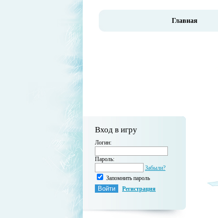
Главная
Вход в игру
Логин:
Пароль:
Забыли?
Запомнить пароль
Регистрация