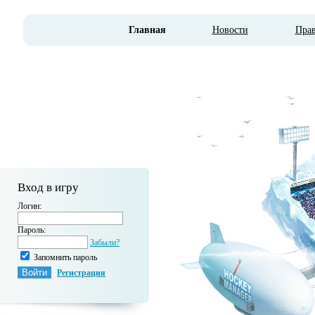
Главная
Новости
Пра
Вход в игру
Логин:
Пароль:
Забыли?
Запомнить пароль
Регистрация