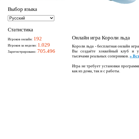
Выбор языка
Статистика
Онлайн игра Короли льда
192
Игроков онлайн:
1.029
Игроков за неделю:
Короли льда - бесплатная онлайн игр
705.496
Вы создаёте хоккейный клуб и уп
Зарегистрировано:
тысячами реальных соперников.
» Вс
Игра не требует установки программ
как из дома, так и с работы.