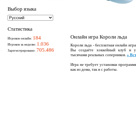
Выбор языка
Статистика
Онлайн игра Короли льда
184
Игроков онлайн:
1.036
Игроков за неделю:
Короли льда - бесплатная онлайн игр
705.486
Вы создаёте хоккейный клуб и уп
Зарегистрировано:
тысячами реальных соперников.
» Вс
Игра не требует установки программ
как из дома, так и с работы.