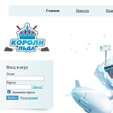
Главная
Новости
Пра
Вход в игру
Логин:
Пароль:
Забыли?
Запомнить пароль
Регистрация