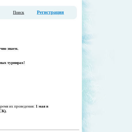
Регистрация
Поиск
очно знаем.
ных турнирах!
время их проведения:
1 мая в
СК).