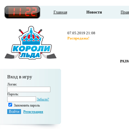
Главная
Новости
Пра
07.05.2019 21:08
Распродажа!
РАЗМ
Вход в игру
Логин:
Пароль:
Забыли?
Запомнить пароль
Регистрация