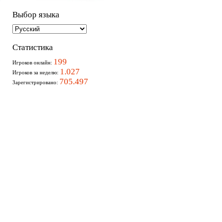
Выбор языка
Статистика
199
Игроков онлайн:
1.027
Игроков за неделю:
705.497
Зарегистрировано: