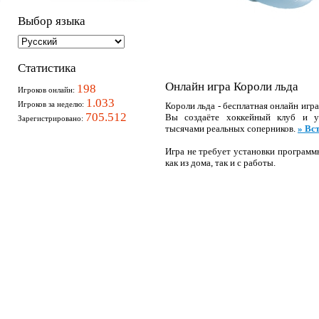
Выбор языка
Статистика
Онлайн игра Короли льда
198
Игроков онлайн:
1.033
Игроков за неделю:
Короли льда - бесплатная онлайн игр
705.512
Вы создаёте хоккейный клуб и уп
Зарегистрировано:
тысячами реальных соперников.
» Вс
Игра не требует установки программ
как из дома, так и с работы.