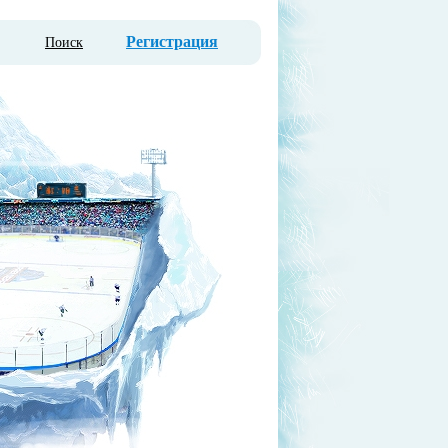
Регистрация
Поиск