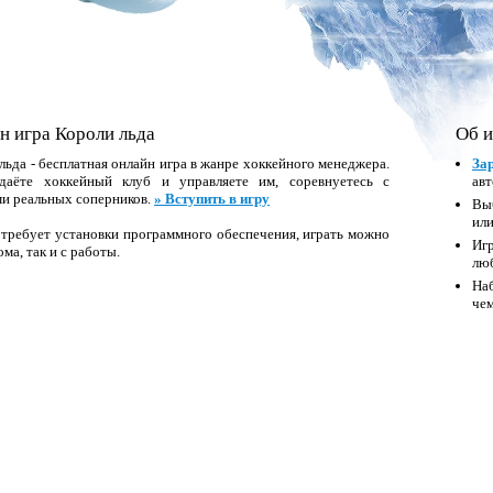
н игра Короли льда
Об и
льда - бесплатная онлайн игра в жанре хоккейного менеджера.
За
даёте хоккейный клуб и управляете им, соревнуетесь с
ав
и реальных соперников.
» Вступить в игру
Вы
или
 требует установки программного обеспечения, играть можно
Иг
ома, так и с работы.
лю
На
че