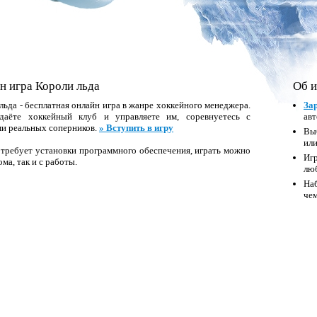
н игра Короли льда
Об и
льда - бесплатная онлайн игра в жанре хоккейного менеджера.
За
даёте хоккейный клуб и управляете им, соревнуетесь с
ав
и реальных соперников.
» Вступить в игру
Вы
или
 требует установки программного обеспечения, играть можно
Иг
ома, так и с работы.
лю
На
че