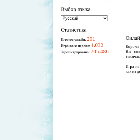
Выбор языка
Статистика
Онлай
201
Игроков онлайн:
1.032
Игроков за неделю:
Короли 
705.486
Вы соз
Зарегистрировано:
тысячам
Игра не
как из д