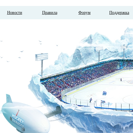
Новости
Правила
Форум
Поддержка