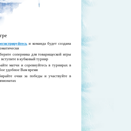
гре
регистрируйтесь
и команда будет создана
томатически
берите соперника для товарищеской игры
 вступите в кубковый турнир
райте матчи и соревнуйтесь в турнирах в
бое удобное Вам время
бирайте очки за победы и участвуйте в
мпионатах