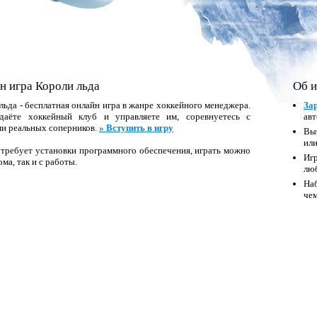
н игра Короли льда
Об и
льда - бесплатная онлайн игра в жанре хоккейного менеджера.
За
даёте хоккейный клуб и управляете им, соревнуетесь с
ав
и реальных соперников.
» Вступить в игру
Вы
или
 требует установки программного обеспечения, играть можно
Иг
ома, так и с работы.
лю
На
че