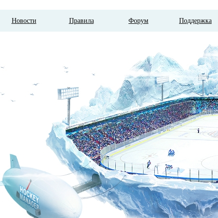
Новости
Правила
Форум
Поддержка