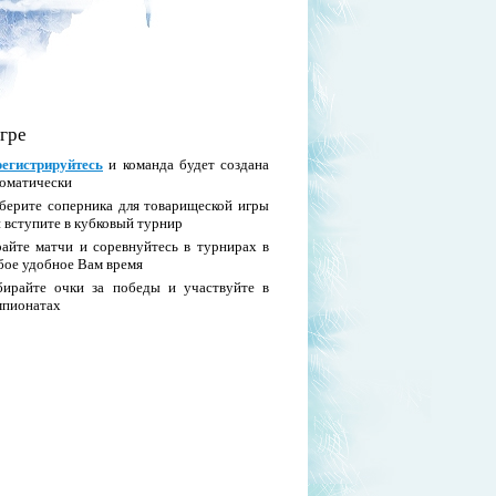
гре
регистрируйтесь
и команда будет создана
томатически
берите соперника для товарищеской игры
 вступите в кубковый турнир
райте матчи и соревнуйтесь в турнирах в
бое удобное Вам время
бирайте очки за победы и участвуйте в
мпионатах