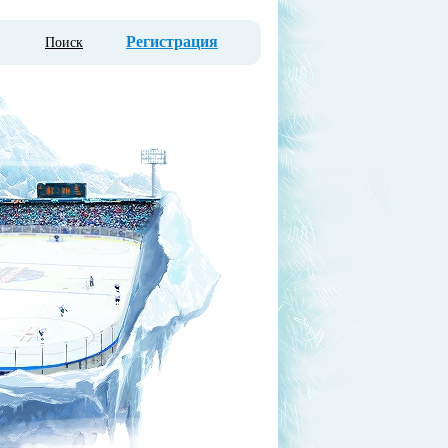
Регистрация
Поиск