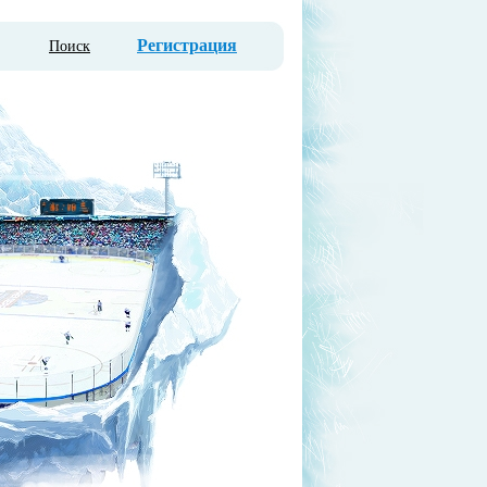
Регистрация
Поиск