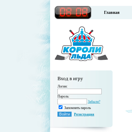
Главная
Вход в игру
Логин:
Пароль:
Забыли?
Запомнить пароль
Регистрация