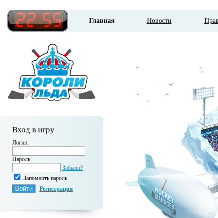
Главная
Новости
Пра
Вход в игру
Логин:
Пароль:
Забыли?
Запомнить пароль
Регистрация