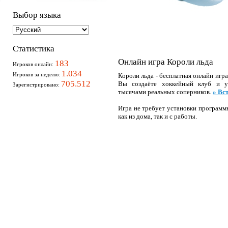
Выбор языка
Статистика
Онлайн игра Короли льда
183
Игроков онлайн:
1.034
Игроков за неделю:
Короли льда - бесплатная онлайн игр
705.512
Вы создаёте хоккейный клуб и уп
Зарегистрировано:
тысячами реальных соперников.
» Вс
Игра не требует установки программ
как из дома, так и с работы.