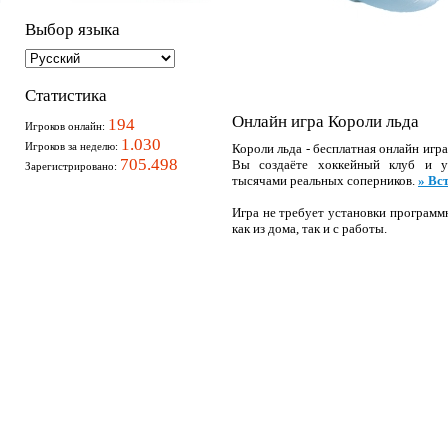
Выбор языка
Статистика
Онлайн игра Короли льда
194
Игроков онлайн:
1.030
Игроков за неделю:
Короли льда - бесплатная онлайн игр
705.498
Вы создаёте хоккейный клуб и уп
Зарегистрировано:
тысячами реальных соперников.
» Вс
Игра не требует установки программ
как из дома, так и с работы.