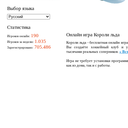
Выбор языка
Статистика
Онлайн игра Короли льда
190
Игроков онлайн:
1.035
Игроков за неделю:
Короли льда - бесплатная онлайн игр
705.486
Вы создаёте хоккейный клуб и уп
Зарегистрировано:
тысячами реальных соперников.
» Вс
Игра не требует установки программ
как из дома, так и с работы.