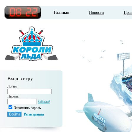
Главная
Новости
Пра
Вход в игру
Логин:
Пароль:
Забыли?
Запомнить пароль
Регистрация