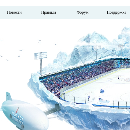
Новости
Правила
Форум
Поддержка