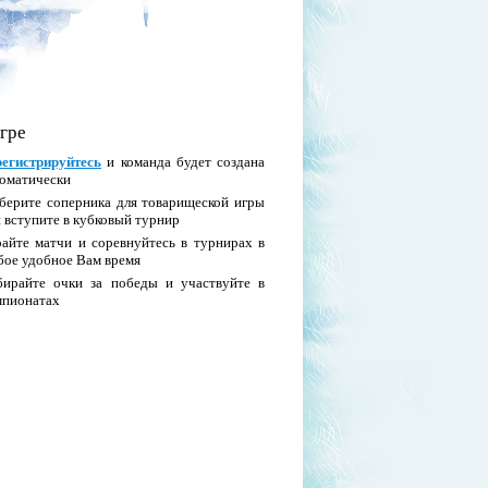
гре
регистрируйтесь
и команда будет создана
томатически
берите соперника для товарищеской игры
 вступите в кубковый турнир
райте матчи и соревнуйтесь в турнирах в
бое удобное Вам время
бирайте очки за победы и участвуйте в
мпионатах