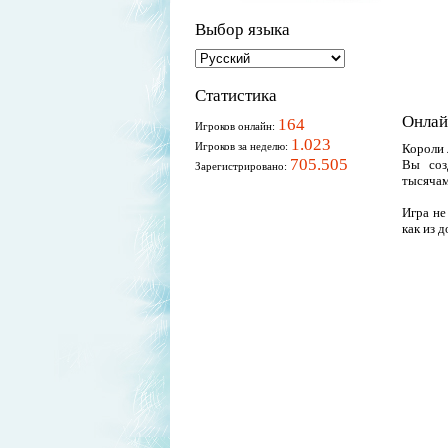
Выбор языка
Статистика
Онлай
164
Игроков онлайн:
1.023
Игроков за неделю:
Короли 
705.505
Вы соз
Зарегистрировано:
тысячам
Игра не
как из д