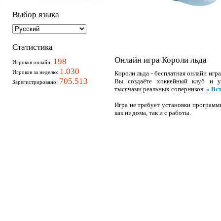
Выбор языка
Статистика
Онлайн игра Короли льда
198
Игроков онлайн:
1.030
Игроков за неделю:
Короли льда - бесплатная онлайн игр
705.513
Вы создаёте хоккейный клуб и уп
Зарегистрировано:
тысячами реальных соперников.
» Вс
Игра не требует установки программ
как из дома, так и с работы.