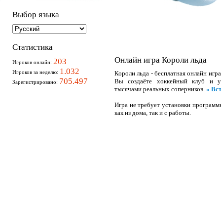
Выбор языка
Статистика
Онлайн игра Короли льда
203
Игроков онлайн:
1.032
Игроков за неделю:
Короли льда - бесплатная онлайн игр
705.497
Вы создаёте хоккейный клуб и уп
Зарегистрировано:
тысячами реальных соперников.
» Вс
Игра не требует установки программ
как из дома, так и с работы.