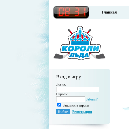
Главная
Вход в игру
Логин:
Пароль:
Забыли?
Запомнить пароль
Регистрация