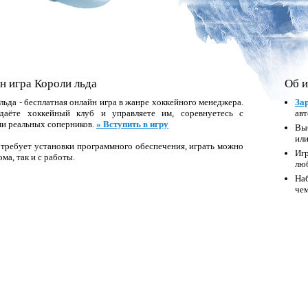
н игра Короли льда
Об и
льда - бесплатная онлайн игра в жанре хоккейного менеджера.
За
даёте хоккейный клуб и управляете им, соревнуетесь с
ав
и реальных соперников.
» Вступить в игру
Вы
или
 требует установки программного обеспечения, играть можно
Иг
ома, так и с работы.
лю
На
че