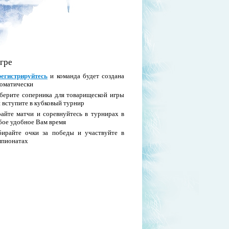
гре
регистрируйтесь
и команда будет создана
томатически
берите соперника для товарищеской игры
 вступите в кубковый турнир
райте матчи и соревнуйтесь в турнирах в
бое удобное Вам время
бирайте очки за победы и участвуйте в
мпионатах