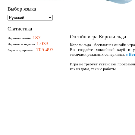
Выбор языка
Статистика
Онлайн игра Короли льда
187
Игроков онлайн:
1.033
Игроков за неделю:
Короли льда - бесплатная онлайн игр
705.497
Вы создаёте хоккейный клуб и уп
Зарегистрировано:
тысячами реальных соперников.
» Вс
Игра не требует установки программ
как из дома, так и с работы.