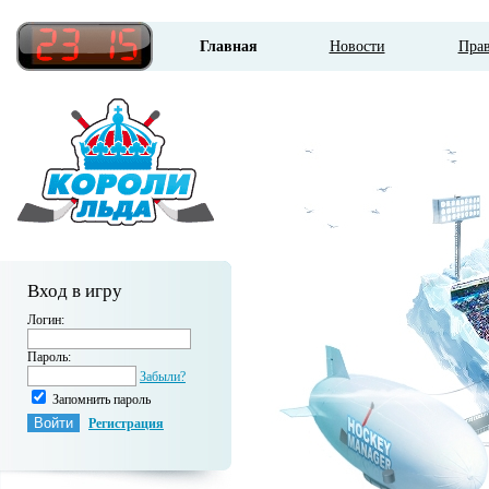
Главная
Новости
Пра
Вход в игру
Логин:
Пароль:
Забыли?
Запомнить пароль
Регистрация