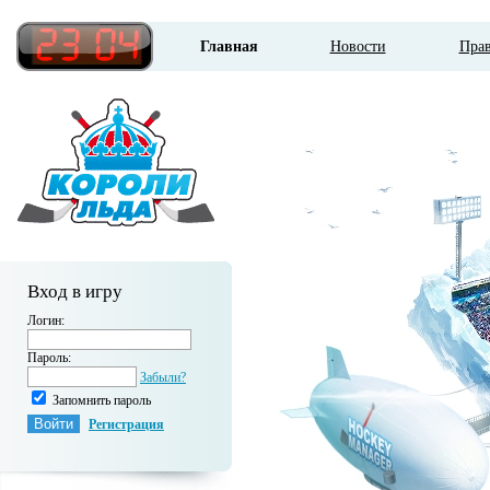
Главная
Новости
Пра
Вход в игру
Логин:
Пароль:
Забыли?
Запомнить пароль
Регистрация