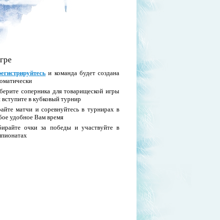
гре
регистрируйтесь
и команда будет создана
томатически
берите соперника для товарищеской игры
 вступите в кубковый турнир
райте матчи и соревнуйтесь в турнирах в
бое удобное Вам время
бирайте очки за победы и участвуйте в
мпионатах