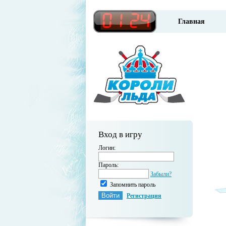
Главная
Вход в игру
Логин:
Пароль:
Забыли?
Запомнить пароль
Регистрация