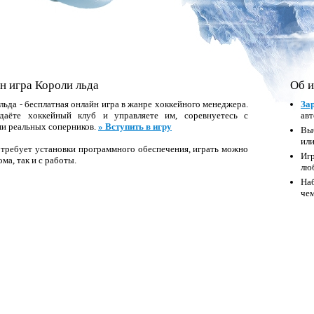
н игра Короли льда
Об и
льда - бесплатная онлайн игра в жанре хоккейного менеджера.
За
даёте хоккейный клуб и управляете им, соревнуетесь с
ав
и реальных соперников.
» Вступить в игру
Вы
или
 требует установки программного обеспечения, играть можно
Иг
ома, так и с работы.
лю
На
че