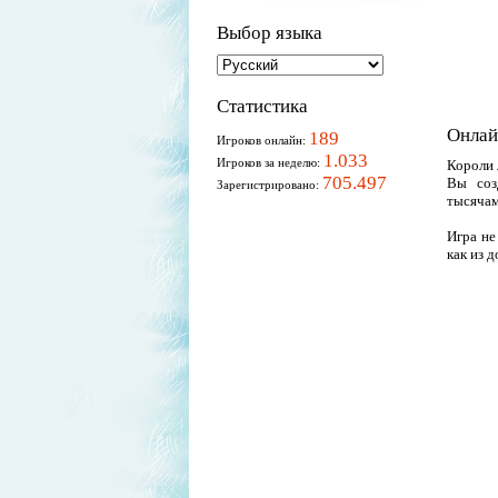
Выбор языка
Статистика
Онлай
189
Игроков онлайн:
1.033
Игроков за неделю:
Короли 
705.497
Вы соз
Зарегистрировано:
тысячам
Игра не
как из д