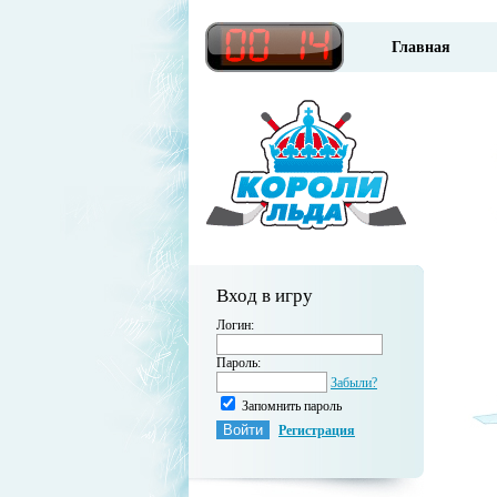
Главная
Вход в игру
Логин:
Пароль:
Забыли?
Запомнить пароль
Регистрация