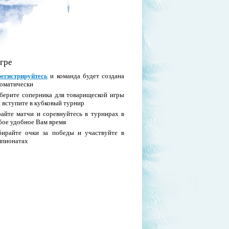
гре
регистрируйтесь
и команда будет создана
томатически
берите соперника для товарищеской игры
 вступите в кубковый турнир
райте матчи и соревнуйтесь в турнирах в
бое удобное Вам время
бирайте очки за победы и участвуйте в
мпионатах