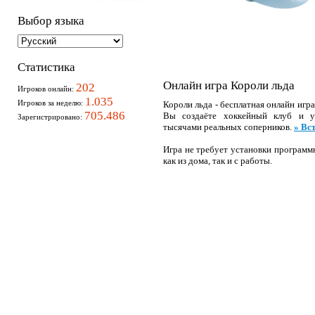
Выбор языка
Статистика
Онлайн игра Короли льда
202
Игроков онлайн:
1.035
Игроков за неделю:
Короли льда - бесплатная онлайн игр
705.486
Вы создаёте хоккейный клуб и уп
Зарегистрировано:
тысячами реальных соперников.
» Вс
Игра не требует установки программ
как из дома, так и с работы.