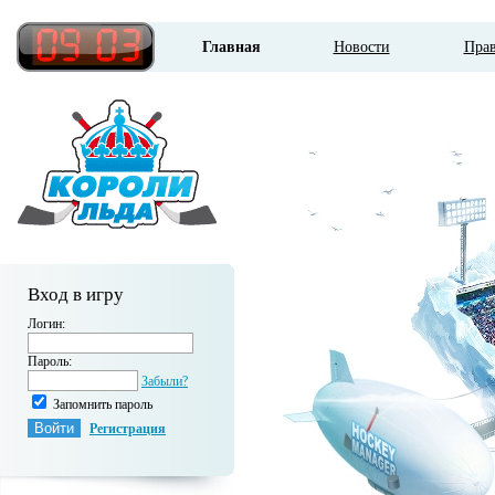
Главная
Новости
Пра
Вход в игру
Логин:
Пароль:
Забыли?
Запомнить пароль
Регистрация