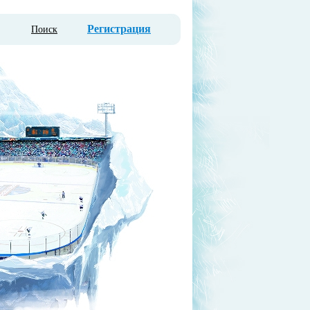
Регистрация
Поиск