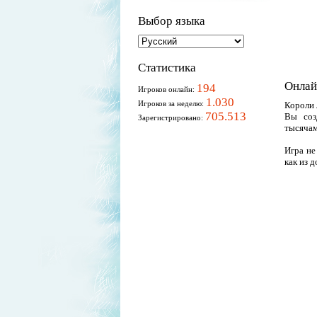
Выбор языка
Статистика
Онлай
194
Игроков онлайн:
1.030
Игроков за неделю:
Короли 
705.513
Вы соз
Зарегистрировано:
тысячам
Игра не
как из д