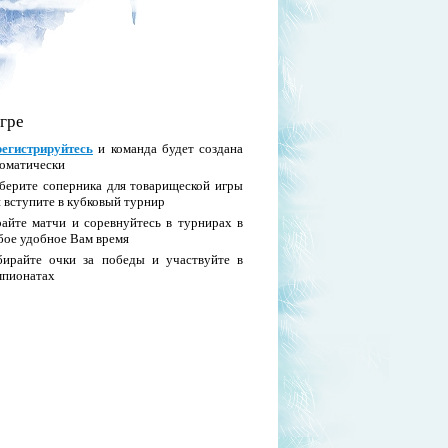
гре
регистрируйтесь
и команда будет создана
томатически
берите соперника для товарищеской игры
 вступите в кубковый турнир
райте матчи и соревнуйтесь в турнирах в
бое удобное Вам время
бирайте очки за победы и участвуйте в
мпионатах