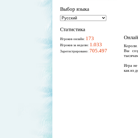
Выбор языка
Статистика
Онлай
173
Игроков онлайн:
1.033
Игроков за неделю:
Короли 
705.497
Вы соз
Зарегистрировано:
тысячам
Игра не
как из д