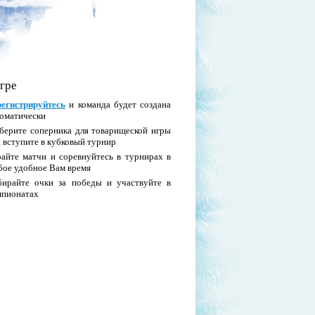
гре
регистрируйтесь
и команда будет создана
томатически
берите соперника для товарищеской игры
 вступите в кубковый турнир
райте матчи и соревнуйтесь в турнирах в
бое удобное Вам время
бирайте очки за победы и участвуйте в
мпионатах