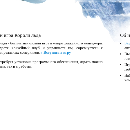
н игра Короли льда
Об и
льда - бесплатная онлайн игра в жанре хоккейного менеджера.
За
даёте хоккейный клуб и управляете им, соревнуетесь с
ав
и реальных соперников.
» Вступить в игру
Вы
или
 требует установки программного обеспечения, играть можно
Иг
ома, так и с работы.
лю
На
че