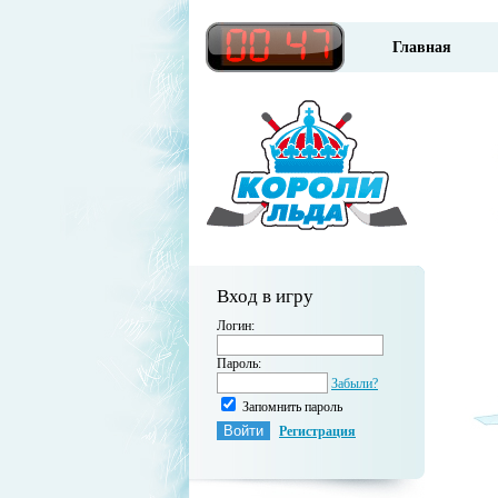
Главная
Вход в игру
Логин:
Пароль:
Забыли?
Запомнить пароль
Регистрация