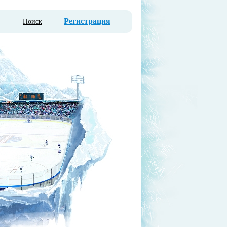
Регистрация
Поиск