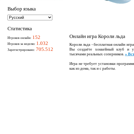
Выбор языка
Статистика
Онлайн игра Короли льда
152
Игроков онлайн:
1.032
Игроков за неделю:
Короли льда - бесплатная онлайн игр
705.512
Вы создаёте хоккейный клуб и уп
Зарегистрировано:
тысячами реальных соперников.
» Вс
Игра не требует установки программ
как из дома, так и с работы.