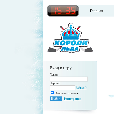
Главная
Вход в игру
Логин:
Пароль:
Забыли?
Запомнить пароль
Регистрация