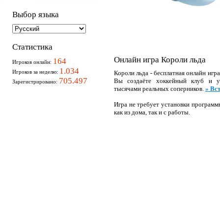
Выбор языка
Статистика
Онлайн игра Короли льда
164
Игроков онлайн:
1.034
Игроков за неделю:
Короли льда - бесплатная онлайн игр
705.497
Вы создаёте хоккейный клуб и уп
Зарегистрировано:
тысячами реальных соперников.
» Вс
Игра не требует установки программ
как из дома, так и с работы.