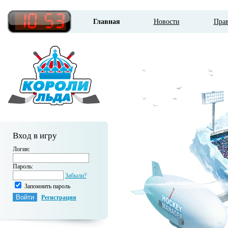
Главная
Новости
Пра
Вход в игру
Логин:
Пароль:
Забыли?
Запомнить пароль
Регистрация