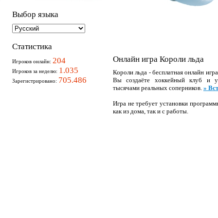
Выбор языка
Статистика
Онлайн игра Короли льда
204
Игроков онлайн:
1.035
Игроков за неделю:
Короли льда - бесплатная онлайн игр
705.486
Вы создаёте хоккейный клуб и уп
Зарегистрировано:
тысячами реальных соперников.
» Вс
Игра не требует установки программ
как из дома, так и с работы.