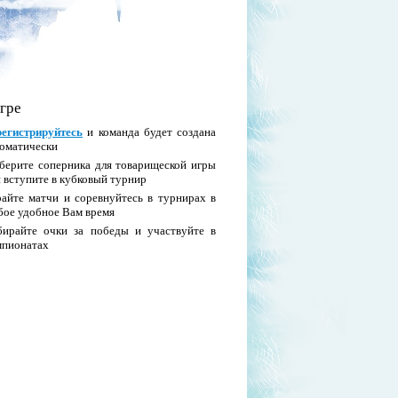
гре
регистрируйтесь
и команда будет создана
томатически
берите соперника для товарищеской игры
 вступите в кубковый турнир
райте матчи и соревнуйтесь в турнирах в
бое удобное Вам время
бирайте очки за победы и участвуйте в
мпионатах