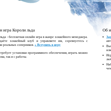
н игра Короли льда
Об и
льда - бесплатная онлайн игра в жанре хоккейного менеджера.
За
даёте хоккейный клуб и управляете им, соревнуетесь с
ав
и реальных соперников.
» Вступить в игру
Вы
или
 требует установки программного обеспечения, играть можно
Иг
ома, так и с работы.
лю
На
че