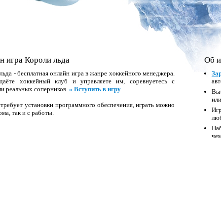
н игра Короли льда
Об и
льда - бесплатная онлайн игра в жанре хоккейного менеджера.
За
даёте хоккейный клуб и управляете им, соревнуетесь с
ав
и реальных соперников.
» Вступить в игру
Вы
или
 требует установки программного обеспечения, играть можно
Иг
ома, так и с работы.
лю
На
че