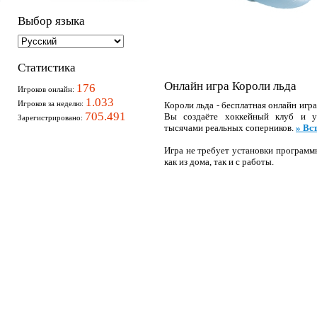
Выбор языка
Статистика
Онлайн игра Короли льда
176
Игроков онлайн:
1.033
Игроков за неделю:
Короли льда - бесплатная онлайн игр
705.491
Вы создаёте хоккейный клуб и уп
Зарегистрировано:
тысячами реальных соперников.
» Вс
Игра не требует установки программ
как из дома, так и с работы.