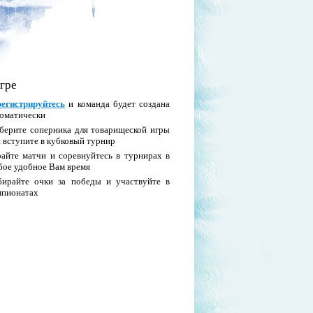
гре
регистрируйтесь
и команда будет создана
томатически
берите соперника для товарищеской игры
 вступите в кубковый турнир
райте матчи и соревнуйтесь в турнирах в
бое удобное Вам время
бирайте очки за победы и участвуйте в
мпионатах