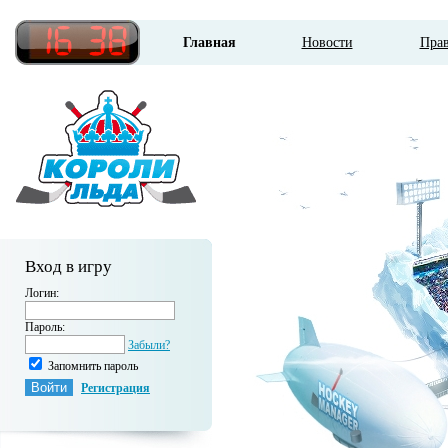
Главная
Новости
Пра
Вход в игру
Логин:
Пароль:
Забыли?
Запомнить пароль
Регистрация